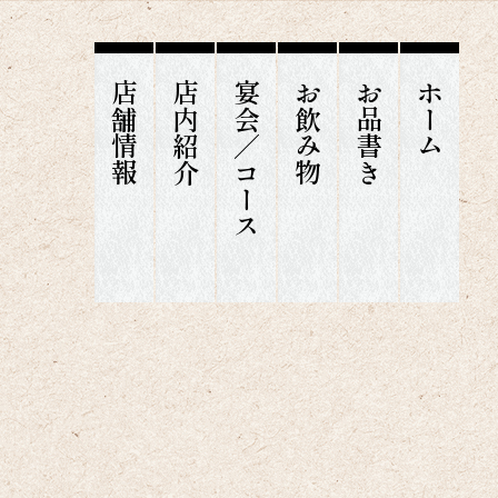
店舗情報
店内紹介
宴会／コース
お飲み物
お品書き
ホーム